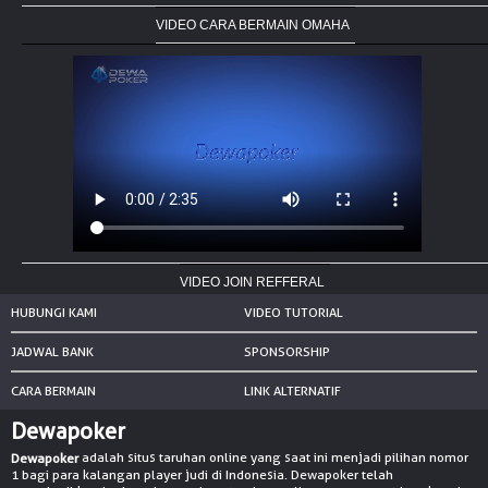
VIDEO CARA BERMAIN OMAHA
NEW
TANGKAS
RTP
DEPOSIT
WITHDRAW
PROMOSI
DOWNLOAD APLIKASI
VIDEO JOIN REFFERAL
HUBUNGI KAMI
VIDEO TUTORIAL
REFERRAL
JADWAL BANK
SPONSORSHIP
JACKPOT
CARA BERMAIN
LINK ALTERNATIF
VIP MEMBER
Dewapoker
adalah situs taruhan online yang saat ini menjadi pilihan nomor
Dewapoker
HUBUNGI KAMI
1 bagi para kalangan player judi di Indonesia. Dewapoker telah