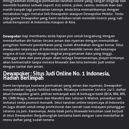
menghadirkan berbagai permainan taruhan online yang sangat lengkap dan
© Copyright 2026 depokgg889.net - All right reserved | 18+
memiliki kualitas terbaik seperti slot online, poker, casino, tembak ikan dan
masih banyak lagi permainan lainnya. Anda bisa memainkannya dengan
melakukan login melalui link Dewapoker ataupun Dewapoker Mobile. Tentu
VIDEO QRIS BCA
saja game Dewapoker yang kami sediakan telah memiliki lisensi yang sah
untuk beroperasi di Indonesia maupun di Asia.
siap membantu anda kapan pun untuk bergabung dengan
Dewapoker
mendaftarkan diri kalian secara aman dan nyaman dengan memastikan
pengisian formulir pendaftaran yang sudah disediakan dengan benar. Situs
dewapoker terpercaya di Indonesia telah memiliki server dari beberapa
negara di luar negeri dengan tingkat pengamanan data yang tinggi,
sehingga data dari para player akan terjaga keamanannya, player tentunya
akan bertransaksi tanpa merasa khawatir dan bisa bermain judi online
dengan santai dan aman.
Dewapoker : Situs Judi Online No. 1 Indonesia,
Hadiah Berlimpah
VIDEO DEPO QR GOPAY
Demi terciptanya suasana permainan yang aman dan nyaman, Dewapoker
menyediakan segala fasilitas terbaik. Misalnya customer service 24/7, daftar
akun Dewapoker gratis, pilihan terbanyak ada di berbagai bank (BCA, BNI, BRI,
BII, CIMB Niaga, Danamon dan Mandiri) dan setoran E-Wallet, penarikan tak
terbatas serta promosi menarik. Situs taruhan online terpercaya di Indonesia
ini juga dilatih untuk tetap profesional dan ramah saat melayani pelanggan
selama 24 jam. Karenanya, Anda tidak perlu khawatir kesulitan saat berjudi
di situs Dewapoker. Bergabunglah bersama kami dengan cara mendaftar di
menu daftar yang sudah tertera.