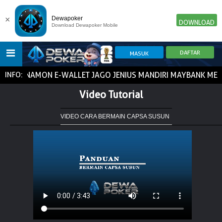
×
Dewapoker
DOWNLOAD
Download Dewapoker Mobile
I CIMB DANAMON E-WALLET JAGO JENIUS MANDIRI MAYBANK MEG
INFO:
HOME
Video Tutorial
POKER
SLOT GAME
IDN E-LOTTERY
VIDEO CARA BERMAIN CAPSA SUSUN
NEW
NEW
SPORTBOOK
LIVE CASINO
IDNLIVE
NEW
TOGEL
ESPORTS
ARCADE
NEW
NEW
NEW
TEMBAK IKAN
IDNRAFFLE
IDNTRADE