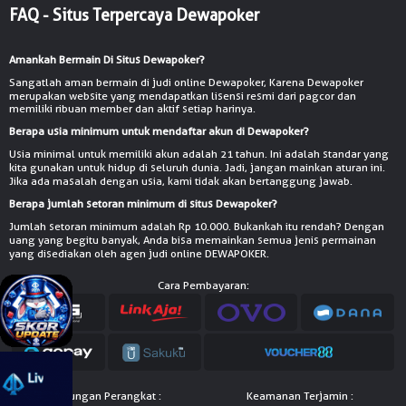
FAQ - Situs Terpercaya Dewapoker
Amankah Bermain Di Situs Dewapoker?
VIDEO EMAIL CAMPAIGN
Sangatlah aman bermain di judi online Dewapoker, Karena Dewapoker
merupakan website yang mendapatkan lisensi resmi dari pagcor dan
memiliki ribuan member dan aktif setiap harinya.
Berapa usia minimum untuk mendaftar akun di Dewapoker?
Usia minimal untuk memiliki akun adalah 21 tahun. Ini adalah standar yang
kita gunakan untuk hidup di seluruh dunia. Jadi, jangan mainkan aturan ini.
Jika ada masalah dengan usia, kami tidak akan bertanggung jawab.
Berapa jumlah setoran minimum di situs Dewapoker?
Jumlah setoran minimum adalah Rp 10.000. Bukankah itu rendah? Dengan
uang yang begitu banyak, Anda bisa memainkan semua jenis permainan
yang disediakan oleh agen judi online DEWAPOKER.
VIDEO TUTORIAL QRIS DANA
Cara Pembayaran:
Dukungan Perangkat :
Keamanan Terjamin :