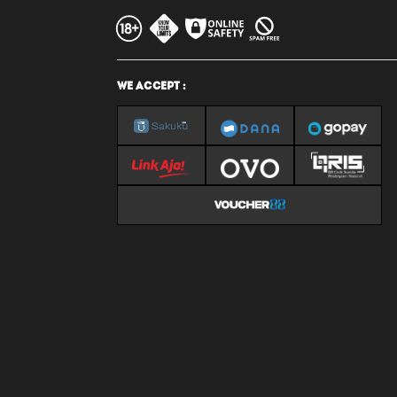
WE ACCEPT :