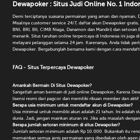
Dewapoker : Situs Judi Online No. 1 Indo
Demi terciptanya suasana permainan yang aman dan nyaman, De
Misalnya customer service 24/7, daftar akun Dewapoker gratis, 
BNI, BRI, BII, CIMB Niaga, Danamon dan Mandiri) dan setoran E
menarik. Situs taruhan online terpercaya di Indonesia ini juga d
melayani pelanggan selama 24 jam. Karenanya, Anda tidak perlu k
Dewapoker. Bergabunglah bersama kami dengan cara mendaftar
FAQ - Situs Terpercaya Dewapoker
Amankah Bermain Di Situs Dewapoker?
Sangatlah aman bermain di judi online Dewapoker, Karena D
lisensi resmi dari pagcor dan memiliki ribuan member dan aktif 
Berapa usia minimum untuk mendaftar akun di Dewapoker?
Usia minimal untuk memiliki akun adalah 21 tahun. Ini adalah s
dunia. Jadi, jangan mainkan aturan ini. Jika ada masalah denga
Berapa jumlah setoran minimum di situs Dewapoker?
Jumlah setoran minimum adalah Rp 10.000. Bukankah itu rend
memainkan semua jenis permainan yang disediakan oleh agen