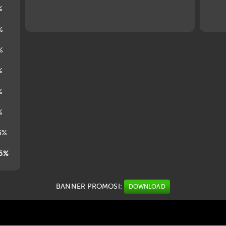
%
%
%
%
%
%
5%
15%
BANNER PROMOSI:
DOWNLOAD