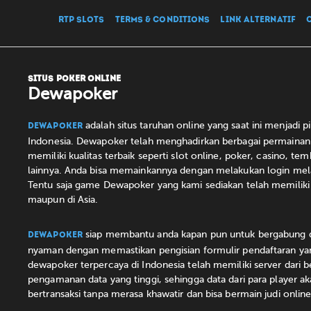
RTP SLOTS
TERMS & CONDITIONS
LINK ALTERNATIF
SITUS POKER ONLINE
Dewapoker
adalah situs taruhan online yang saat ini menjadi p
Dewapoker
Indonesia. Dewapoker telah menghadirkan berbagai permainan 
memiliki kualitas terbaik seperti slot online, poker, casino, t
lainnya. Anda bisa memainkannya dengan melakukan login mel
Tentu saja game Dewapoker yang kami sediakan telah memiliki l
maupun di Asia.
siap membantu anda kapan pun untuk bergabung de
Dewapoker
nyaman dengan memastikan pengisian formulir pendaftaran yan
dewapoker terpercaya di Indonesia telah memiliki server dari b
pengamanan data yang tinggi, sehingga data dari para player a
bertransaksi tanpa merasa khawatir dan bisa bermain judi onlin